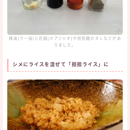
辣油(ラー油)と花椒(ホアジャオ)や担担麺のタレなどがあ
りました。
シメにライスを混ぜて「担担ライス」に