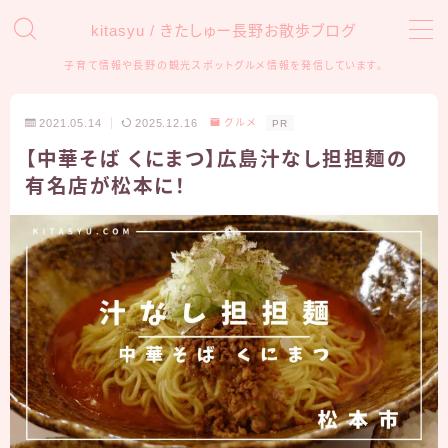
kitasyu / きたしゅー長野お散歩ブログ
子育て情報や長野の観光スポットグルメ情報を発信しています。
MENU
2021.05.14
2025.12.16
グルメ
PR
HOME
【中華そば くにまつ】広島汁なし担担麺の
有名店が松本に！
おでかけ
アンパンマンミュージアム
信州の観光・遊び場
子育て
育児グッズ
知育・学習