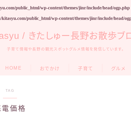
syu.com/public_html/wp-content/themes/jinr/include/head/ogp.php
u/kitasyu.com/public_html/wp-content/themes/jinr/include/head/og
itasyu / きたしゅー長野お散歩ブ
子育て情報や長野の観光スポットグルメ情報を発信しています。
HOME
おでかけ
子育て
グルメ
アンパンマンミュージアム
安曇野
育児グッズ
TAG
信州の観光・遊び場
松本
知育・学習
売電価格