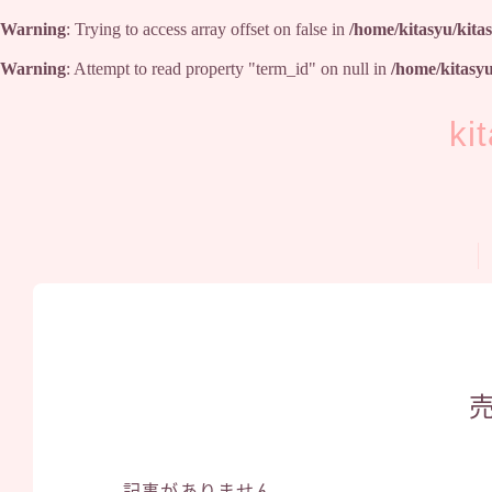
Warning
: Trying to access array offset on false in
/home/kitasyu/kita
Warning
: Attempt to read property "term_id" on null in
/home/kitasy
k
記事がありません