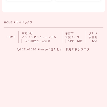
グルメ
安曇野
松本
HOME
サイベックス
おでかけ
子育て
グルメ
HOME
アンパンマンミュージアム
育児グッズ
安曇野
信州の観光・遊び場
知育・学習
松本
2021–2026 kitasyu / きたしゅー長野お散歩ブログ
Follow Me