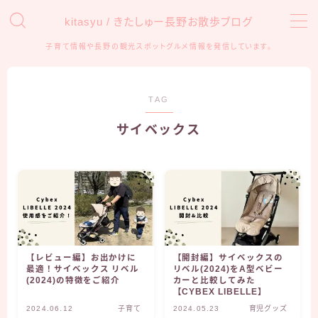
kitasyu / きたしゅー長野お散歩ブログ
子育て情報や長野の観光スポットグルメ情報を発信しています。
MENU
HOME
TAG
サイベックス
おでかけ
アンパンマンミュージアム
信州の観光・遊び場
子育て
育児グッズ
【レビュー編】お出かけに
【開封編】サイベックスの
最適！サイベックス リベル
リベル(2024)をA型ベビー
知育・学習
(2024)の特徴をご紹介
カーと比較してみた
【CYBEX LIBELLE】
2024.06.12
子育て
2024.05.23
育児グッズ