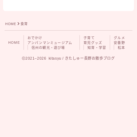
グルメ
安曇野
松本
HOME
食育
おでかけ
子育て
グルメ
HOME
アンパンマンミュージアム
育児グッズ
安曇野
信州の観光・遊び場
知育・学習
松本
2021–2026 kitasyu / きたしゅー長野お散歩ブログ
Follow Me