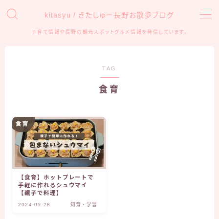
kitasyu / きたしゅー長野お散歩ブログ
子育て情報や長野の観光スポットグルメ情報を発信しています。
MENU
HOME
TAG
食育
おでかけ
アンパンマンミュージアム
信州の観光・遊び場
子育て
育児グッズ
【食育】ホットプレートで
手軽に作れるシュウマイ
知育・学習
【親子で料理】
2024.05.28
知育・学習