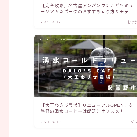
【完全攻略】名古屋アンパンマンこどもミュ
ージアム＆パークのおすすめ回り方＆モデル
コース【2026年最新】
2025.02.19
おで
【大王わさび農場】リニューアルOPEN！安
曇野の湧水コーヒーは朝活にオススメ！
2021.04.19
グ