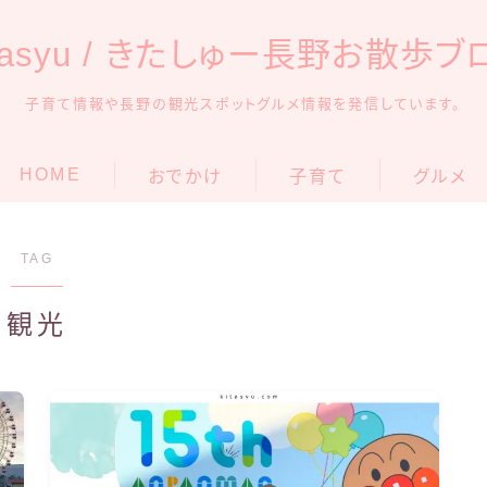
itasyu / きたしゅー長野お散歩ブ
子育て情報や長野の観光スポットグルメ情報を発信しています。
HOME
おでかけ
子育て
グルメ
アンパンマンミュージアム
安曇野
育児グッズ
TAG
信州の観光・遊び場
松本
知育・学習
観光