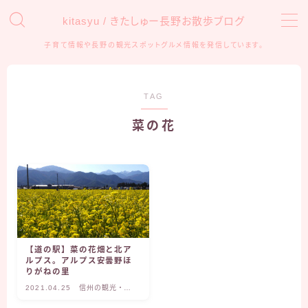
kitasyu / きたしゅー長野お散歩ブログ
子育て情報や長野の観光スポットグルメ情報を発信しています。
MENU
HOME
TAG
菜の花
おでかけ
アンパンマンミュージアム
信州の観光・遊び場
子育て
育児グッズ
【道の駅】菜の花畑と北ア
ルプス。アルプス安曇野ほ
知育・学習
りがねの里
2021.04.25
信州の観光・遊
び場