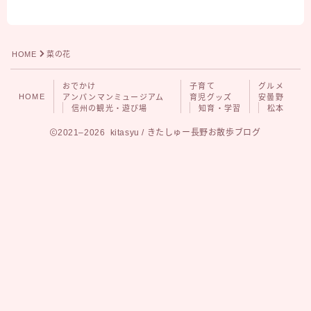
グルメ
安曇野
松本
HOME
菜の花
おでかけ
子育て
グルメ
HOME
アンパンマンミュージアム
育児グッズ
安曇野
信州の観光・遊び場
知育・学習
松本
2021–2026 kitasyu / きたしゅー長野お散歩ブログ
Follow Me