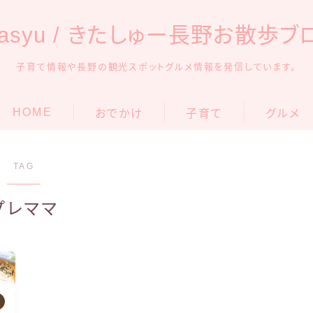
itasyu / きたしゅー長野お散歩ブ
子育て情報や長野の観光スポットグルメ情報を発信しています。
HOME
おでかけ
子育て
グルメ
アンパンマンミュージアム
安曇野
育児グッズ
TAG
信州の観光・遊び場
松本
知育・学習
プレママ