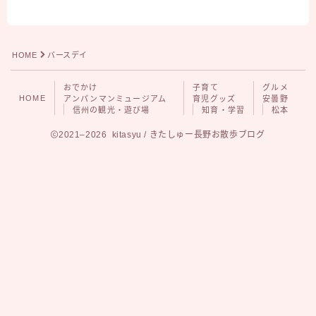
グルメ
安曇野
松本
HOME
バースデイ
おでかけ
子育て
グルメ
HOME
アンパンマンミュージアム
育児グッズ
安曇野
信州の観光・遊び場
知育・学習
松本
2021–2026 kitasyu / きたしゅー長野お散歩ブログ
Follow Me