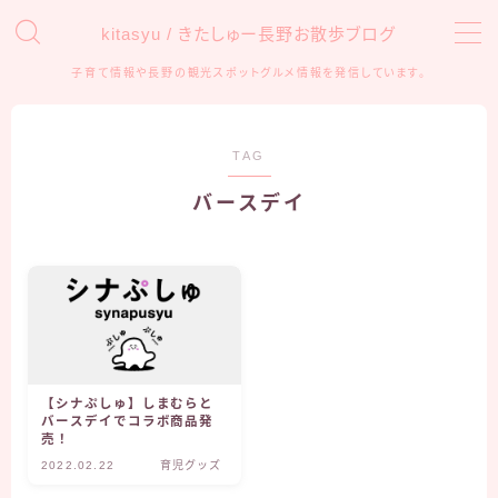
kitasyu / きたしゅー長野お散歩ブログ
子育て情報や長野の観光スポットグルメ情報を発信しています。
MENU
HOME
TAG
バースデイ
おでかけ
アンパンマンミュージアム
信州の観光・遊び場
子育て
育児グッズ
【シナぷしゅ】しまむらと
バースデイでコラボ商品発
知育・学習
売！
2022.02.22
育児グッズ