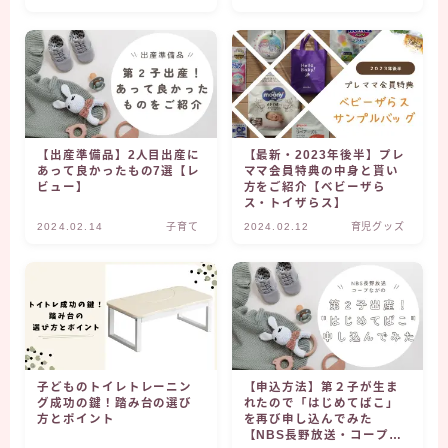
グルメ
安曇野
松本
【出産準備品】2人目出産に
【最新・2023年後半】プレ
あって良かったもの7選【レ
ママ会員特典の中身と貰い
ビュー】
方をご紹介【ベビーザら
ス・トイザらス】
2024.02.14
子育て
2024.02.12
育児グッズ
子どものトイレトレーニン
【申込方法】第２子が生ま
グ成功の鍵！踏み台の選び
れたので「はじめてばこ」
方とポイント
を再び申し込んでみた
【NBS長野放送・コープな