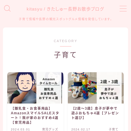
kitasyu / きたしゅー長野お散歩ブログ
子育て情報や長野の観光スポットグルメ情報を発信しています。
MENU
HOME
CATEGORY
子育て
おでかけ
アンパンマンミュージアム
信州の観光・遊び場
子育て
育児グッズ
【離乳食・お食事用品】
【2歳〜3歳】息子が夢中で
AmazonスマイルSALEスタ
遊ぶおもちゃ4選【プレゼン
知育・学習
ート！我が家のおすすめ4選
ト選び】
【育児用品】
2024.03.01
育児グッズ
2024.02.17
子育て