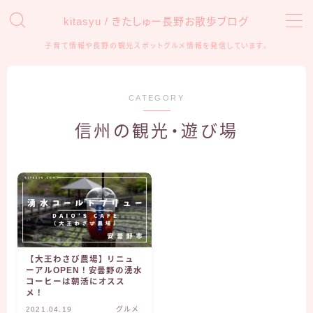
kitasyu / きたしゅー長野お散歩ブログ
子育て情報や長野の観光スポットグルメ情報を発信しています。
MENU
HOME
CATEGORY
信州の観光・遊び場
おでかけ
アンパンマンミュージアム
信州の観光・遊び場
子育て
育児グッズ
【大王わさび農場】リニュ
ーアルOPEN！安曇野の湧水
知育・学習
コーヒーは朝活にオスス
メ！
2021.04.19
グルメ