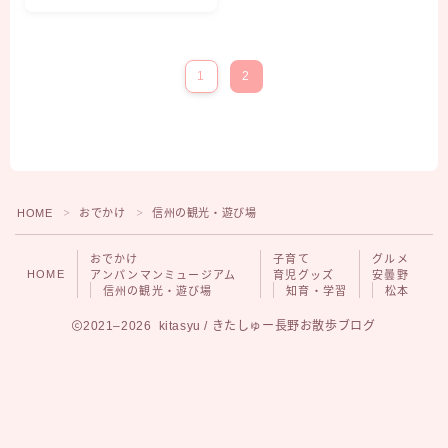
グルメ
安曇野
松本
1
2
HOME
おでかけ
信州の観光・遊び場
＞
＞
おでかけ
子育て
グルメ
HOME
アンパンマンミュージアム
育児グッズ
安曇野
信州の観光・遊び場
知育・学習
松本
Follow Me
2021–2026 kitasyu / きたしゅー長野お散歩ブログ